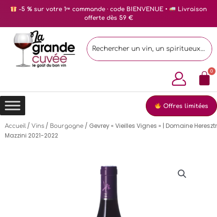
-5 % sur votre 1ʳᵉ commande · code BIENVENUE •
Livraison
offerte dès 59 €
Offres limitées
/
/
/ Gevrey « Vieilles Vignes » | Domaine Hereszt
Accueil
Vins
Bourgogne
Mazzini 2021-2022