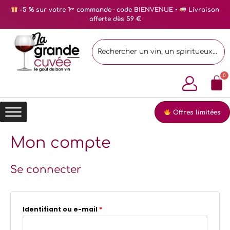
-5 % sur votre 1ʳᵉ commande · code BIENVENUE •
Livraison
offerte dès 59 €
Offres limitées
Mon compte
Se connecter
Identifiant ou e-mail
*