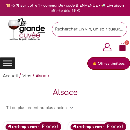
-5 % sur votre 1ʳᵉ commande · code BIENVENUE •
Livraison
offerte dès 59 €
Offres limitées
/
/ Alsace
Accueil
Vins
Alsace
Promo !
Promo !