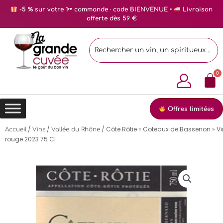
-5 % sur votre 1ʳᵉ commande · code BIENVENUE •
Livraison
offerte dès 59 €
Offres limitées
/
/
/ Côte Rôtie « Coteaux de Bassenon » Vi
Accueil
Vins
Vallée du Rhône
rouge 2023 75 Cl