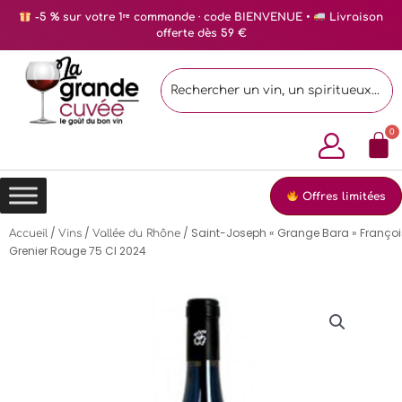
-5 % sur votre 1ʳᵉ commande · code BIENVENUE •
Livraison
offerte dès 59 €
Offres limitées
/
/
/ Saint-Joseph « Grange Bara » Françoi
Accueil
Vins
Vallée du Rhône
Grenier Rouge 75 Cl 2024