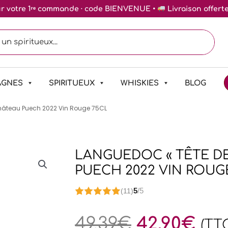
ur votre 1ʳᵉ commande · code BIENVENUE •
Livraison offert
AGNES
SPIRITUEUX
WHISKIES
BLOG
Château Puech 2022 Vin Rouge 75CL
LANGUEDOC « TÊTE DE
PUECH 2022 VIN ROUG
5
/5
(11)
49,39
€
42,90
€
(TT