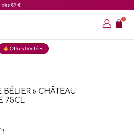
e dès 59 €
Offres limitées
 BÉLIER » CHÂTEAU
E 75CL
C)