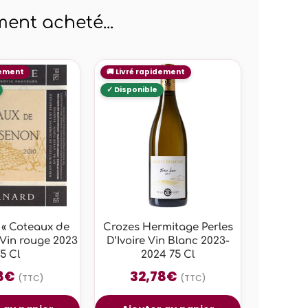
ent acheté...
 « Coteaux de
Crozes Hermitage Perles
Vin rouge 2023
D’Ivoire Vin Blanc 2023-
5 Cl
2024 75 Cl
8
€
32,78
€
(TTC)
(TTC)