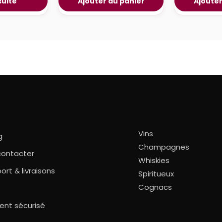
 suite
Ajouter au panier
Ajouter
Vins
g
Champagnes
contacter
Whiskies
ort & livraisons
Spiritueux
Cognacs
ent sécurisé