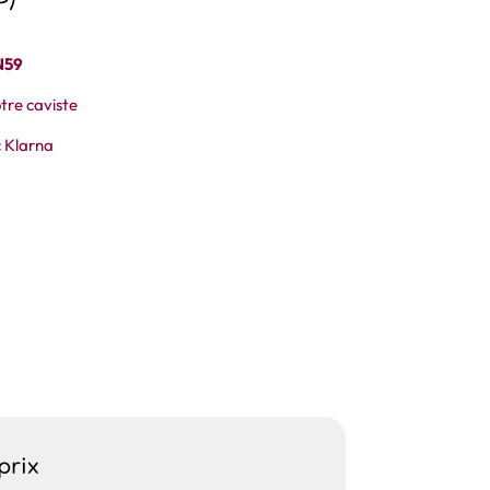
N59
tre caviste
 Klarna
prix