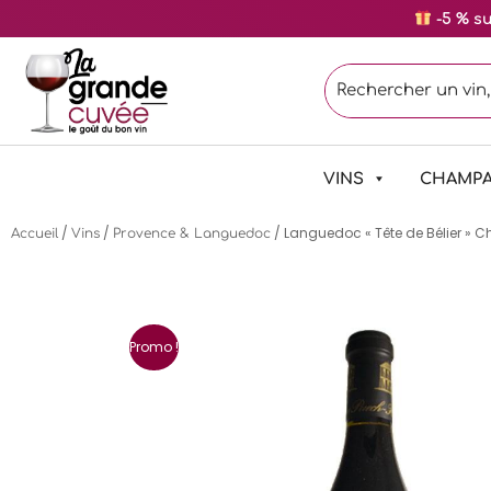
-5 % s
VINS
CHAMP
/
/
/ Languedoc « Tête de Bélier » 
Accueil
Vins
Provence & Languedoc
Promo !