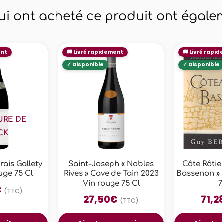
qui ont acheté ce produit ont égalem
URE DE
CK
rais Gallety
Saint-Joseph « Nobles
Côte Rôtie
uge 75 Cl
Rives » Cave de Tain 2023
Bassenon » 
Vin rouge 75 Cl
7
€
(TTC)
27,50
€
71,2
(TTC)