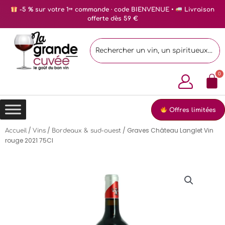
-5 % sur votre 1ʳᵉ commande · code BIENVENUE •
Livraison
offerte dès 59 €
Offres limitées
/
/
/ Graves Château Langlet Vin
Accueil
Vins
Bordeaux & sud-ouest
rouge 2021 75Cl