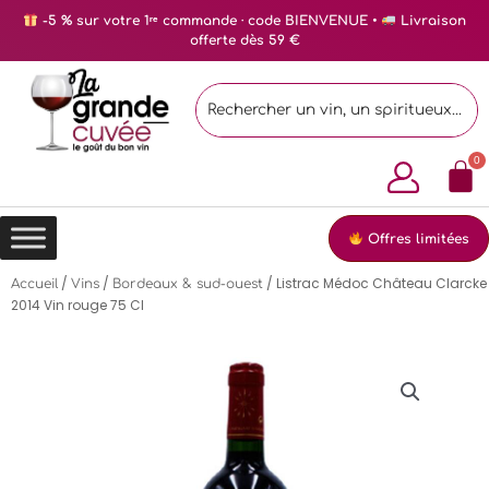
-5 % sur votre 1ʳᵉ commande · code BIENVENUE •
Livraison
offerte dès 59 €
Offres limitées
/
/
/ Listrac Médoc Château Clarcke
Accueil
Vins
Bordeaux & sud-ouest
2014 Vin rouge 75 Cl