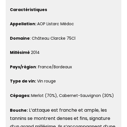
Caractéristiques
Appellation:
AOP Listarc Médoc
Domaine
: Château Clarcke 75Cl
Millésimé
2014
Pays/région
: France/Bordeaux
Type de vin:
Vin rouge
Cépages:
Merlot (70%), Cabernet-Sauvignon (30%)
L’attaque est franche et ample, les
Bouche:
tannins se montrent denses et fins, signature
d’un grand millésime. Ils s’accompagnent d’une