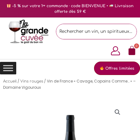
-5 % sur votre 1ʳᵉ commande · code BIENVENUE •
Livraison
offerte dès 59 €
Offres limitées
/
/ Vin de France « Cavage, Copains Comme… » –
Accueil
Vins rouges
Domaine Vigouroux