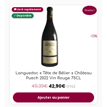
Promo !
-13%
Languedoc « Tête de Bélier » Château
Puech 2022 Vin Rouge 75CL
49,39
€
42,90
€
(TTC)
Ajouter au panier