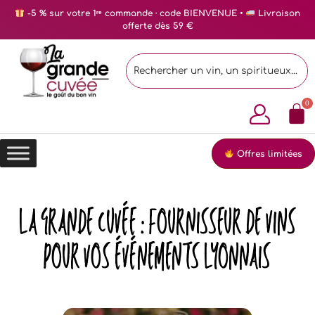
-5 % sur votre 1ʳᵉ commande · code BIENVENUE •
Livraison
offerte dès 59 €
Offres limitées
LA GRANDE CUVÉE : FOURNISSEUR DE VINS
POUR VOS ÉVÉNEMENTS LYONNAIS