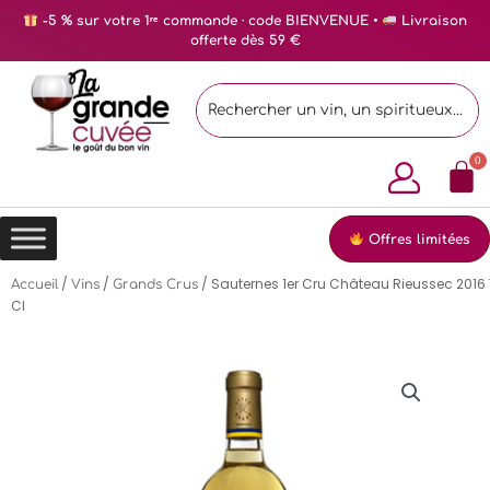
-5 % sur votre 1ʳᵉ commande · code BIENVENUE •
Livraison
offerte dès 59 €
Offres limitées
/
/
/ Sauternes 1er Cru Château Rieussec 2016
Accueil
Vins
Grands Crus
Cl