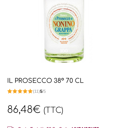
IL PROSECCO 38° 70 CL
5
/5
(11)
86,48
€
(TTC)