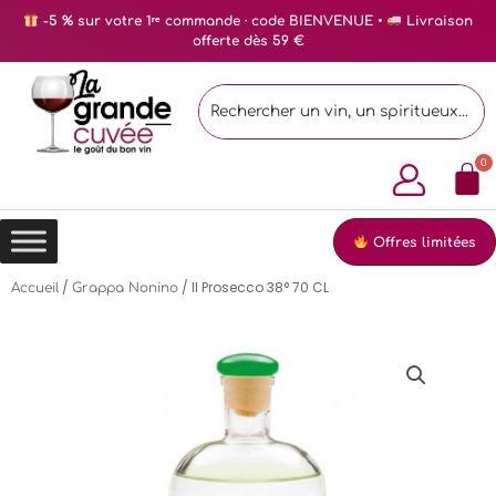
-5 % sur votre 1ʳᵉ commande · code BIENVENUE •
Livraison
offerte dès 59 €
Offres limitées
/
/ Il Prosecco 38° 70 CL
Accueil
Grappa Nonino