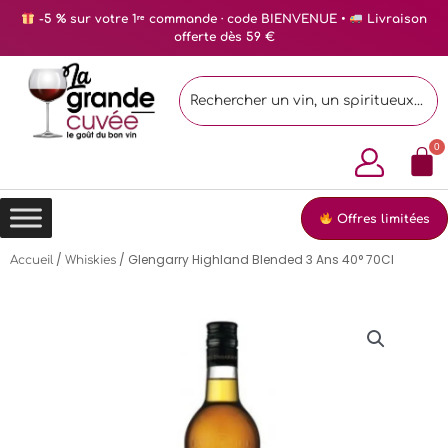
-5 % sur votre 1ʳᵉ commande · code BIENVENUE •
Livraison
offerte dès 59 €
Offres limitées
/
/ Glengarry Highland Blended 3 Ans 40° 70Cl
Accueil
Whiskies