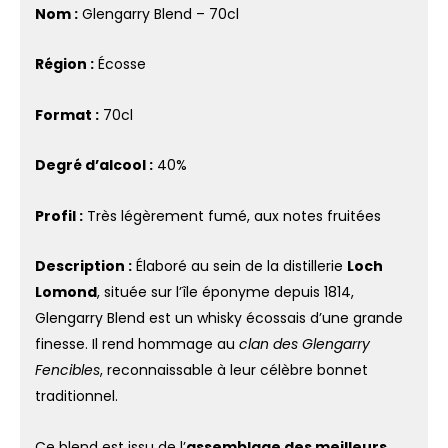
Nom :
Glengarry Blend – 70cl
Région :
Écosse
Format :
70cl
Degré d’alcool :
40%
Profil :
Très légèrement fumé, aux notes fruitées
Description :
Élaboré au sein de la distillerie
Loch
Lomond
, située sur l’île éponyme depuis 1814,
Glengarry Blend est un whisky écossais d’une grande
finesse. Il rend hommage au
clan des Glengarry
Fencibles
, reconnaissable à leur célèbre bonnet
traditionnel.
Ce blend est issu de l’
assemblage des meilleurs