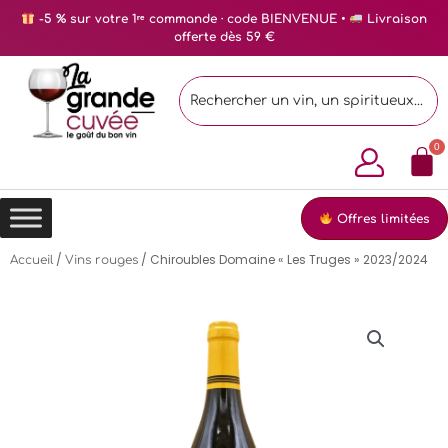
-5 % sur votre 1ʳᵉ commande · code BIENVENUE •
Livraison
offerte dès 59 €
Offres limitées
/
/ Chiroubles Domaine « Les Truges » 2023/2024
Accueil
Vins rouges