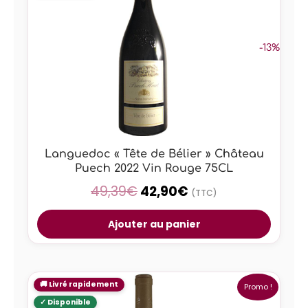
-13%
Languedoc « Tête de Bélier » Château
Puech 2022 Vin Rouge 75CL
49,39
€
42,90
€
(TTC)
Ajouter au panier
Promo !