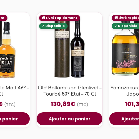
le Malt 46° –
Old Ballantruan Glenlivet –
Yamazakura
Cl
Tourbé 50° Etui – 70 Cl
Japo
€
130,89
€
101,3
(TTC)
(TTC)
u panier
Ajouter au panier
Ajouter