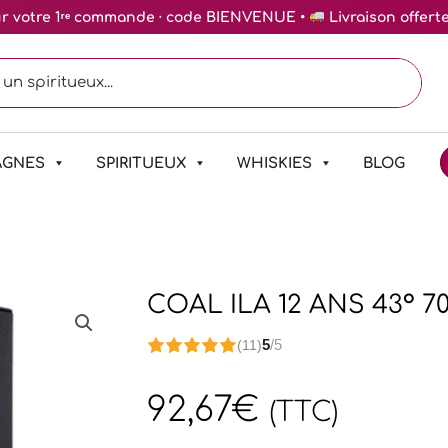
ur votre 1ʳᵉ commande · code BIENVENUE •
Livraison offert
AGNES
SPIRITUEUX
WHISKIES
BLOG
COAL ILA 12 ANS 43° 7
5
/5
(11)
92,67
€
(TTC)