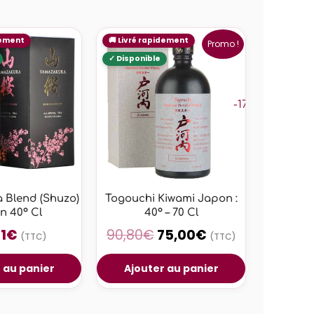
Promo !
-17%
 Blend (Shuzo)
Togouchi Kiwami Japon :
n 40° Cl
40° – 70 Cl
1
€
90,80
€
75,00
€
(TTC)
(TTC)
 au panier
Ajouter au panier