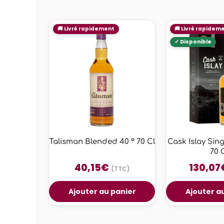
Talisman Blended 40 ° 70 Cl
Cask Islay Sing
70 
40,15
€
130,07
(TTC)
Ajouter au panier
Ajouter a