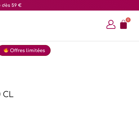
e dès 59 €
Offres limitées
0 CL