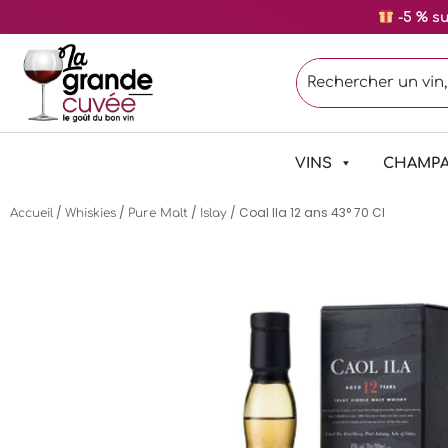
-5 % s
VINS
CHAMP
/
/
/
/ Coal Ila 12 ans 43° 70 Cl
Accueil
Whiskies
Pure Malt
Islay