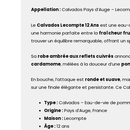
Appellation :
Calvados Pays d’Auge – Lecomp
Le
Calvados Lecompte 12 Ans
est une eau-d
une harmonie parfaite entre la
fraîcheur fr
trouver un équilibre remarquable, offrant un s
Sa
robe ambrée aux reflets cuivrés
annonce
cardamome
, mêlées à la douceur d’une
pom
En bouche, l’attaque est
ronde et suave
, ma
sur une finale élégante et persistante. Ce Cal
Type :
Calvados – Eau-de-vie de pom
Origine :
Pays d’Auge, France
Maison :
Lecompte
Âge :
12 ans