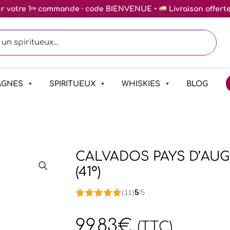
ur votre 1ʳᵉ commande · code BIENVENUE •
Livraison offert
AGNES
SPIRITUEUX
WHISKIES
BLOG
CALVADOS PAYS D’AUG
(41°)
5
/5
(11)
99,83
€
(TTC)