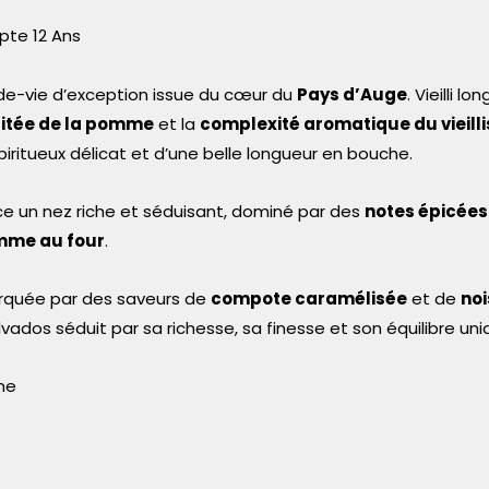
te 12 Ans
e-vie d’exception issue du cœur du
Pays d’Auge
. Vieilli 
uitée de la pomme
et la
complexité aromatique du vieill
piritueux délicat et d’une belle longueur en bouche.
 un nez riche et séduisant, dominé par des
notes épicées
me au four
.
rquée par des saveurs de
compote caramélisée
et de
noi
vados séduit par sa richesse, sa finesse et son équilibre uni
me