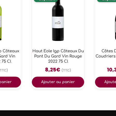
gp Côteaux
Haut Eole Igp Côteaux Du
Côtes 
Gard Vin
Pont Du Gard Vin Rouge
Coudriers
 75 Cl
2022 75 Cl
8,25
€
10,
(TTC)
(TTC)
panier
Ajouter au panier
Ajout