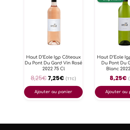
Haut D’Eole Igp Côteaux
Haut D’Eole I
Du Pont Du Gard Vin Rosé
Du Pont Du 
2022 75 Cl
Blanc 2022
8,25
€
7,25
€
8,25
€
(TTC)
Ajouter au panier
Ajouter au 