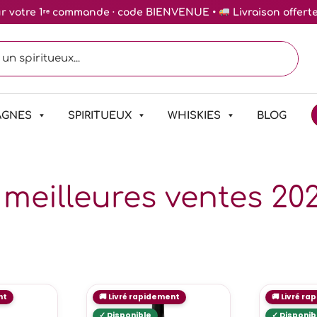
ur votre 1ʳᵉ commande · code BIENVENUE •
Livraison offert
AGNES
SPIRITUEUX
WHISKIES
BLOG
meilleures ventes 20