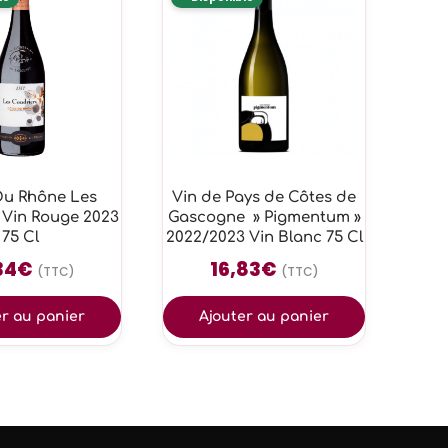
Du Rhône Les
Vin de Pays de Côtes de
 Vin Rouge 2023
Gascogne » Pigmentum »
75 Cl
2022/2023 Vin Blanc 75 Cl
34
€
16,83
€
(TTC)
(TTC)
er au panier
Ajouter au panier