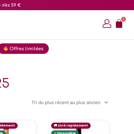
e dès 59 €
Offres limitées
25